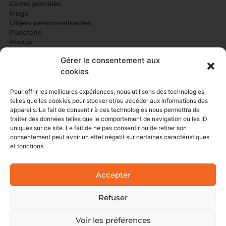
Cartes postales
Mugs
Objets personnalisables
Papeterie
Photos
Gérer le consentement aux
NOS SERVICES
cookies
Carterie
Informatique
Pour offrir les meilleures expériences, nous utilisons des technologies
Idées cadeaux
telles que les cookies pour stocker et/ou accéder aux informations des
Impressions reliées
appareils. Le fait de consentir à ces technologies nous permettra de
Événements familiaux
traiter des données telles que le comportement de navigation ou les ID
Photocopies/impressions
uniques sur ce site. Le fait de ne pas consentir ou de retirer son
consentement peut avoir un effet négatif sur certaines caractéristiques
Communication professionnelle
et fonctions.
AIDE À LA CRÉATION DE FICHIERS
Accepter
Photocopie, impression ou scan ?
Le Poster Scientifique, comment le créer ?
Réaliser un fichier PDF
Refuser
Dimensions des pages
Impression sans marge
Voir les préférences