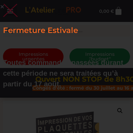
0,00
€
Fermeture Estivale
du 29 juillet au 17 août à 13h30
Impressions
Impressions
urgentes
"budget"
Toutes commandes passées durant
cette période ne sera traitées qu’à
Ouvert NON STOP de 8h30 
partir du 17 août.
Congés d'été : fermé du 30 juillet au 16 ao