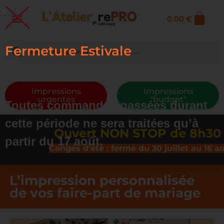
0,00
€
Fermeture Estivale
du 29 juillet au 17 août à 13h30
Impressions
Impressions
urgentes
"budget"
Toutes commandes passées durant
cette période ne sera traitées qu’à
Ouvert NON STOP de 8h30 à 1
partir du 17 août.
Congés d'été : fermé du 30 juillet au 16 août in
L’impression personnalisée
de vos faire-part de mariage