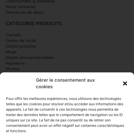
Commandes & livraisons
Nous contacter
Demande de devis
CATÉGORIE PRODUITS
Carnets
Cartes de visite
Cartes postales
Mugs
Objets personnalisables
Papeterie
Photos
Gérer le consentement aux
NOS SERVICES
cookies
Carterie
Informatique
Pour offrir les meilleures expériences, nous utilisons des technologies
Idées cadeaux
telles que les cookies pour stocker et/ou accéder aux informations des
Impressions reliées
appareils. Le fait de consentir à ces technologies nous permettra de
Événements familiaux
traiter des données telles que le comportement de navigation ou les ID
Photocopies/impressions
uniques sur ce site. Le fait de ne pas consentir ou de retirer son
consentement peut avoir un effet négatif sur certaines caractéristiques
Communication professionnelle
et fonctions.