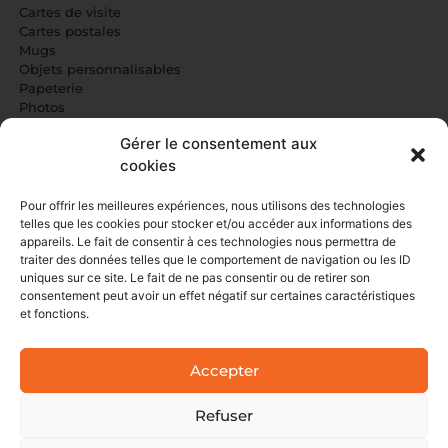
Cartes de visite
Cartes postales
Mugs
Objets personnalisables
Papeterie
Photos
Gérer le consentement aux
NOS SERVICES
cookies
Carterie
Informatique
Pour offrir les meilleures expériences, nous utilisons des technologies
Idées cadeaux
telles que les cookies pour stocker et/ou accéder aux informations des
Impressions reliées
appareils. Le fait de consentir à ces technologies nous permettra de
Événements familiaux
traiter des données telles que le comportement de navigation ou les ID
Photocopies/impressions
uniques sur ce site. Le fait de ne pas consentir ou de retirer son
consentement peut avoir un effet négatif sur certaines caractéristiques
Communication professionnelle
et fonctions.
AIDE À LA CRÉATION DE FICHIERS
Accepter
Photocopie, impression ou scan ?
Le Poster Scientifique, comment le créer ?
Réaliser un fichier PDF
Refuser
Dimensions des pages
Impression sans marge