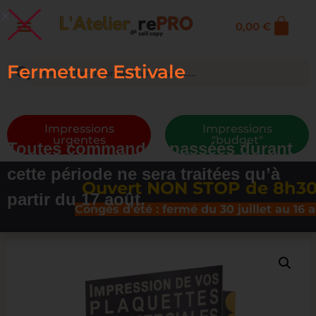
0,00
€
Fermeture Estivale
du 29 juillet au 17 août à 13h30
Impressions
Impressions
urgentes
"budget"
Toutes commandes passées durant
cette période ne sera traitées qu’à
Ouvert NON STOP de 8h30 à
partir du 17 août.
Congés d'été : fermé du 30 juillet au 16 aoû