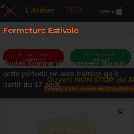
0,00
€
Fermeture Estivale
du 29 juillet au 17 août à 13h30
Impressions
Impressions
urgentes
"budget"
Toutes commandes passées durant
cette période ne sera traitées qu’à
Ouvert NON STOP de 8h30
partir du 17 août.
Congés d'été : fermé du 30 juillet au 16