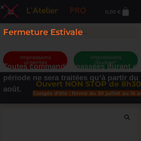
0,00
€
Fermeture Estivale
du 29 juillet au 17 août à 13h30
Impressions
Impressions
urgentes
"budget"
Toutes commandes passées durant ce
période ne sera traitées qu’à partir du
Ouvert NON STOP de 8h30 à
août.
Congés d'été : fermé du 30 juillet au 16 aoû