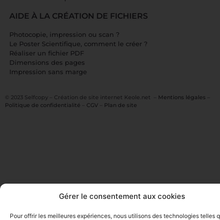
AIDE À LA CRÉATION DE FICHIERS
Photocopie, impression ou scan ?
Le Poster Scientifique, comment le créer ?
Réaliser un fichier PDF
Dimensions des pages
Impression sans marge
© 2023 Selfcopy –
Création de site interne
t Keole.net –
Mentions légales
–
Politique de confidentialité
–
CGV
–
Plan de site
Gérer le consentement aux cookies
Pour offrir les meilleures expériences, nous utilisons des technologies telles 