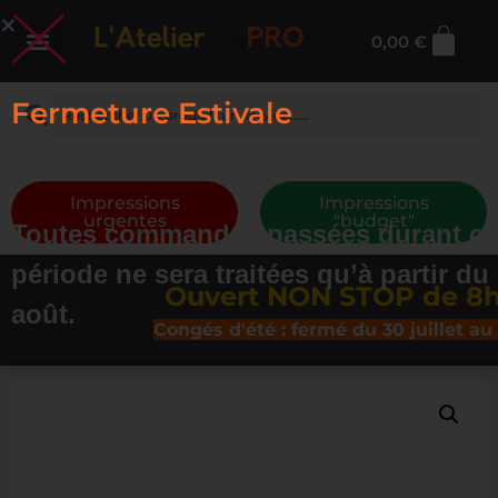
0,00
€
Fermeture Estivale
du 29 juillet au 17 août à 13h30
Impressions
Impressions
urgentes
"budget"
Toutes commandes passées durant ce
période ne sera traitées qu’à partir du
Ouvert NON STOP de 8h30 
août.
Congés d'été : fermé du 30 juillet au 16 a