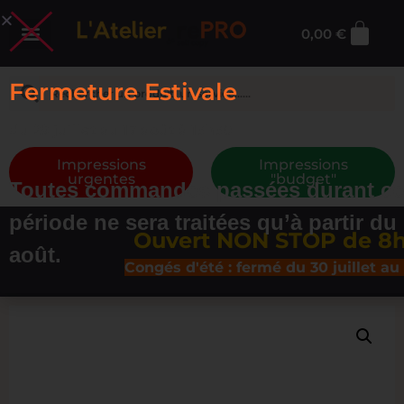
0,00
€
Fermeture Estivale
du 29 juillet au 17 août à 13h30
Impressions
Impressions
urgentes
"budget"
Toutes commandes passées durant ce
période ne sera traitées qu’à partir du
Ouvert NON STOP de 8h30 
août.
Congés d'été : fermé du 30 juillet au 16 ao