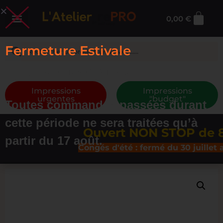
0,00
€
Fermeture Estivale
du 29 juillet au 17 août à 13h30
Impressions
Impressions
urgentes
"budget"
Toutes commandes passées durant
cette période ne sera traitées qu’à
Ouvert NON STOP de 8h3
partir du 17 août.
Congés d'été : fermé du 30 juillet au 16