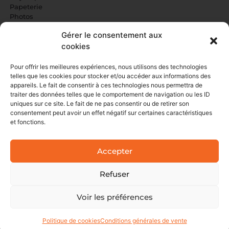
Papeterie
Photos
Gérer le consentement aux
NOS SERVICES
cookies
Carterie
Informatique
Pour offrir les meilleures expériences, nous utilisons des technologies
Idées cadeaux
telles que les cookies pour stocker et/ou accéder aux informations des
Impressions reliées
appareils. Le fait de consentir à ces technologies nous permettra de
Événements familiaux
traiter des données telles que le comportement de navigation ou les ID
Photocopies/impressions
uniques sur ce site. Le fait de ne pas consentir ou de retirer son
consentement peut avoir un effet négatif sur certaines caractéristiques
Communication professionnelle
et fonctions.
AIDE À LA CRÉATION DE FICHIERS
Accepter
Photocopie, impression ou scan ?
Le Poster Scientifique, comment le créer ?
Réaliser un fichier PDF
Refuser
Dimensions des pages
Impression sans marge
Voir les préférences
© 2023 Selfcopy –
Création de site interne
t Keole.net –
Mentions légales
–
Politique de cookies
Conditions générales de vente
Politique de confidentialité
–
CGV
–
Plan de site